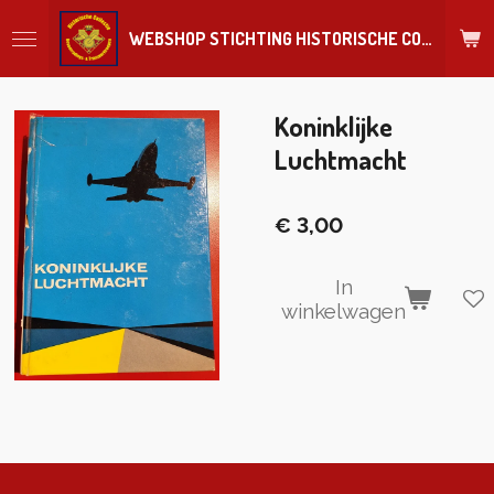
Ga
WEBSHOP STICHTING HISTORISCHE COLLECTIE REGIMENT
direct
naar
de
hoofdinhoud
Koninklijke
Luchtmacht
€ 3,00
In
winkelwagen