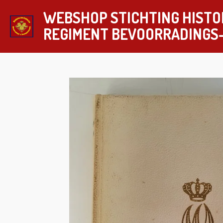
Ga
WEBSHOP STICHTING HISTO
direct
REGIMENT
BEVOORRADINGS
naar
de
hoofdinhoud