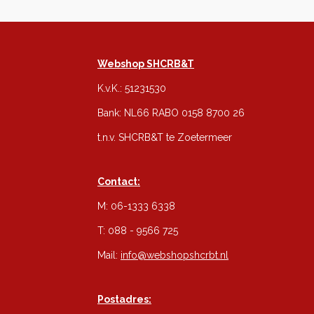
Webshop SHCRB&T
K.v.K.: 51231530
Bank: NL66 RABO 0158 8700 26
t.n.v. SHCRB&T te Zoetermeer
Contact:
M: 06-1333 6338
T: 088 - 9566 725
Mail:
info@webshopshcrbt.nl
Postadres: