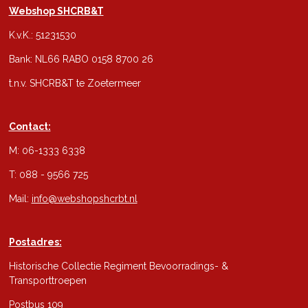
Webshop SHCRB&T
K.v.K.: 51231530
Bank: NL66 RABO 0158 8700 26
t.n.v. SHCRB&T te Zoetermeer
Contact:
M: 06-1333 6338
T: 088 - 9566 725
Mail:
info@webshopshcrbt.nl
Postadres:
Historische Collectie Regiment Bevoorradings- &
Transporttroepen
Postbus 109