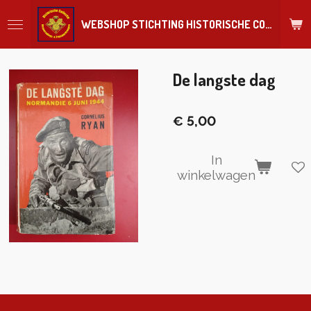
Ga
WEBSHOP STICHTING HISTORISCHE COLLECTIE REGIMENT
direct
naar
de
hoofdinhoud
De langste dag
€ 5,00
In
winkelwagen