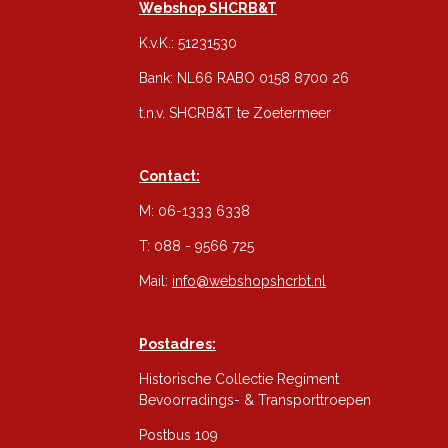
Webshop SHCRB&T
K.v.K.: 51231530
Bank: NL66 RABO 0158 8700 26
t.n.v. SHCRB&T te Zoetermeer
Contact:
M: 06-1333 6338
T: 088 - 9566 725
Mail:
info@webshopshcrbt.nl
Postadres:
Historische Collectie Regiment
Bevoorradings- & Transporttroepen
Postbus 109