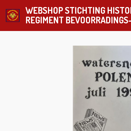
Ga
WEBSHOP STICHTING HISTO
direct
REGIMENT
BEVOORRADINGS
naar
de
hoofdinhoud