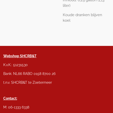
liter)
Koude dranken blijven
koel
Webshop SHCRB&T
K.v.K.: 51231530
Bank: NL66 RABO 0158 8700 26
t.n.v. SHCRB&T te Zoetermeer
Contact:
M: 06-1333 6338