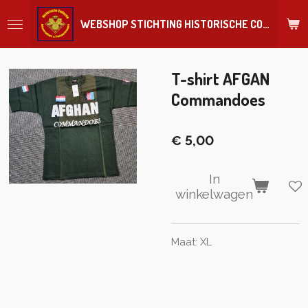
Ga
WEBSHOP STICHTING HISTORISCHE COLLECTIE REGIMENT
direct
naar
de
hoofdinhoud
T-shirt AFGAN
Commandoes
€ 5,00
In
winkelwagen
Maat: XL