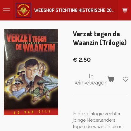
Ga
WEBSHOP STICHTING HISTORISCHE COLLECTIE REGIMENT
direct
naar
de
hoofdinhoud
Verzet tegen de
Waanzin (Trilogie)
€ 2,50
In
winkelwagen
In deze trilogie vechten
joinge Nederlanders
tegen de waanzin die in