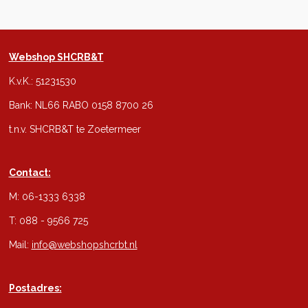
Webshop SHCRB&T
K.v.K.: 51231530
Bank: NL66 RABO 0158 8700 26
t.n.v. SHCRB&T te Zoetermeer
Contact:
M: 06-1333 6338
T: 088 - 9566 725
Mail:
info@webshopshcrbt.nl
Postadres: