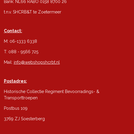
Bank: NL66 RABO 0158 8700 26
t.n.v. SHCRB&T te Zoetermeer
Contact:
M: 06-1333 6338
T: 088 - 9566 725
Mail:
info@webshopshcrbt.nl
Postadres:
Historische Collectie Regiment Bevoorradings- &
Transporttroepen
Postbus 109
3769 ZJ Soesterberg