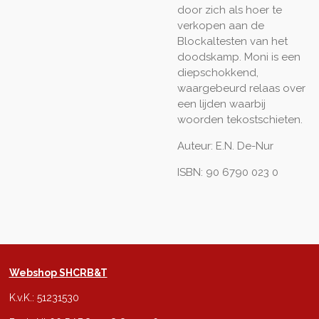
door zich als hoer te
verkopen aan de
Blockaltesten van het
doodskamp. Moni is een
diepschokkend,
waargebeurd relaas over
een lijden waarbij
woorden tekostschieten.
Auteur: E.N. De-Nur
ISBN: 90 6790 023 0
Webshop SHCRB&T
K.v.K.: 51231530