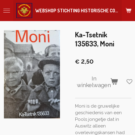
Ga
WEBSHOP STICHTING HISTORISCHE COLLECTIE REGIMENT
direct
naar
de
hoofdinhoud
Ka-Tsetnik
135633, Moni
€ 2,50
In
winkelwagen
Moni is de gruwelijke
geschiedenis van een
Pools jongetje dat in
Auswitz alleen
overlevingskansen had