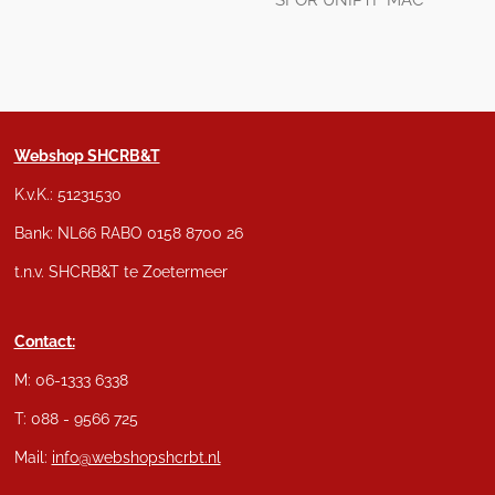
SFOR UNIPTF MAC
Webshop SHCRB&T
K.v.K.: 51231530
Bank: NL66 RABO 0158 8700 26
t.n.v. SHCRB&T te Zoetermeer
Contact:
M: 06-1333 6338
T: 088 - 9566 725
Mail:
info@webshopshcrbt.nl