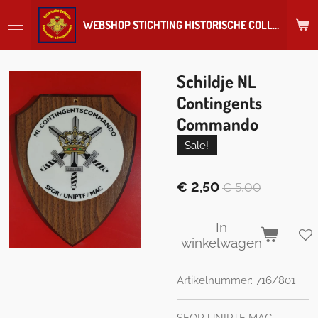
Ga
WEBSHOP STICHTING HISTORISCHE COLLECTIE REGIMENT
direct
naar
de
hoofdinhoud
Schildje NL
Contingents
Commando
Sale!
€ 2,50
€ 5,00
In
winkelwagen
Artikelnummer:
716/801