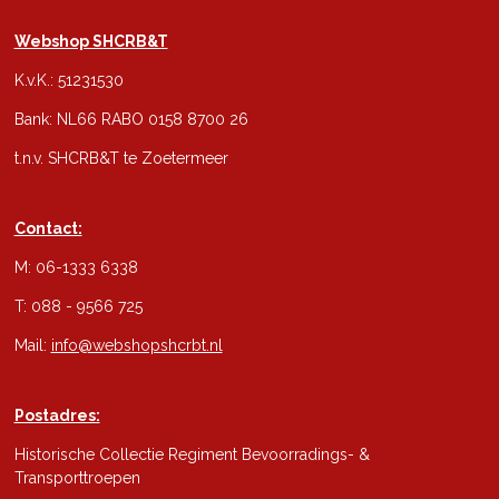
Webshop SHCRB&T
K.v.K.: 51231530
Bank: NL66 RABO 0158 8700 26
t.n.v. SHCRB&T te Zoetermeer
Contact:
M: 06-1333 6338
T: 088 - 9566 725
Mail:
info@webshopshcrbt.nl
Postadres:
Historische Collectie Regiment Bevoorradings- &
Transporttroepen