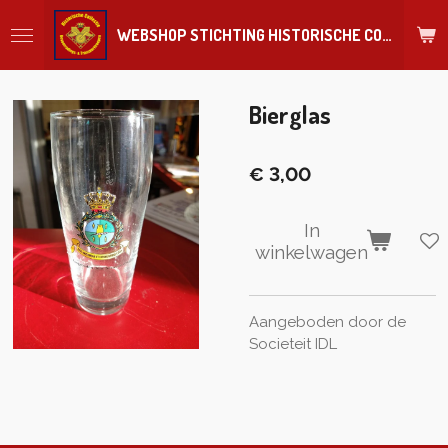
Ga
WEBSHOP STICHTING HISTORISCHE COLLECTIE REGIMENT
direct
naar
de
hoofdinhoud
Bierglas
€ 3,00
In
winkelwagen
Aangeboden door de
Societeit IDL