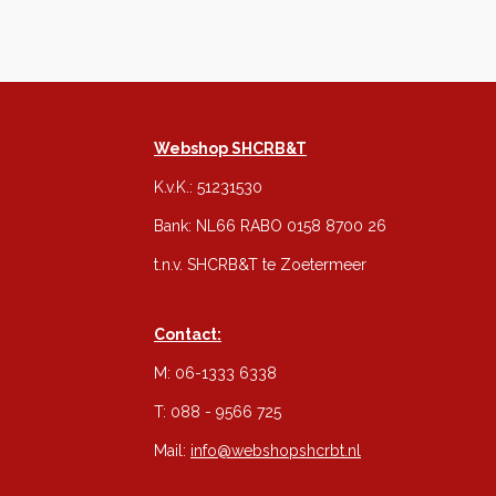
Webshop SHCRB&T
K.v.K.: 51231530
Bank: NL66 RABO 0158 8700 26
t.n.v. SHCRB&T te Zoetermeer
Contact:
M: 06-1333 6338
T: 088 - 9566 725
Mail:
info@webshopshcrbt.nl