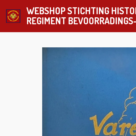
Ga
WEBSHOP STICHTING HISTO
direct
REGIMENT
BEVOORRADINGS
naar
de
hoofdinhoud