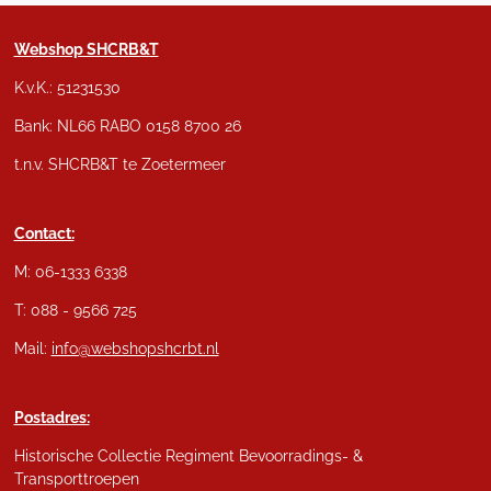
Webshop SHCRB&T
K.v.K.: 51231530
Bank: NL66 RABO 0158 8700 26
t.n.v. SHCRB&T te Zoetermeer
Contact:
M: 06-1333 6338
T: 088 - 9566 725
Mail:
info@webshopshcrbt.nl
Postadres:
Historische Collectie Regiment Bevoorradings- &
Transporttroepen