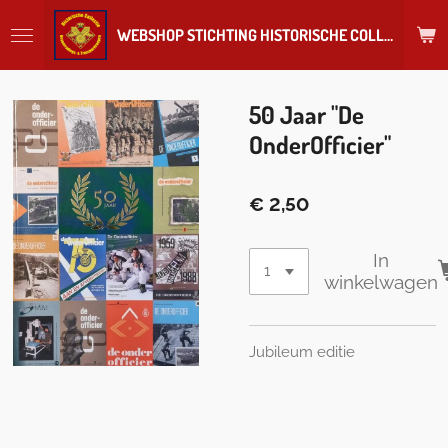
Ga
WEBSHOP STICHTING HISTORISCHE COLLECTIE REGIMENT
direct
naar
de
hoofdinhoud
50 Jaar "De
OnderOfficier"
€ 2,50
In
winkelwagen
Jubileum editie